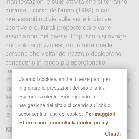
manifestazioni e sulle attività che si terranno
durante il corso dell'anno (1998) e con
interessanti notizie sulle varie iniziative
sportive e culturali proposte dalle varie
associazioni del paese. L'opuscolo si rivolge
non solo ai pozzolesi, ma a tutte quelle
persone che visitando Pozzolo desiderano
conoscerlo in modo più approfondito:
l'amministrazione e le altre associazioni si
impegnano quindi a promuovere il turismo del
Usiamo i cookies, anche di terze parti, per
luogo attraverso manifestazioni folcloristiche,
migliorare le prestazioni del sito e la tua
fiere e concerti con l'obiettivo di mantenere
esperienza utente. Proseguendo la
vive le tradizioni, i costumi, le ricette antiche e
navigazione del sito o cliccando su "chiudi"
le culture del tempo.
acconsenti all'uso dei cookie.
Per maggiori
informazioni, consulta la cookie policy
KEYWORDS
Pro Loco
,
rivista Pro Loco
,
Chiudi