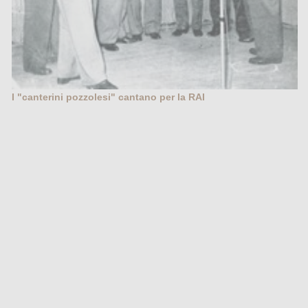
I "canterini pozzolesi" cantano per la RAI