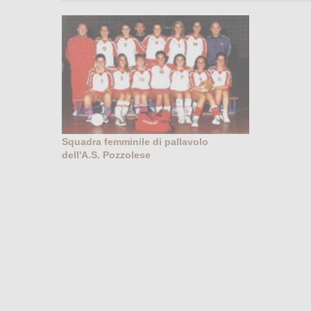
Squadra femminile di pallavolo
dell'A.S. Pozzolese